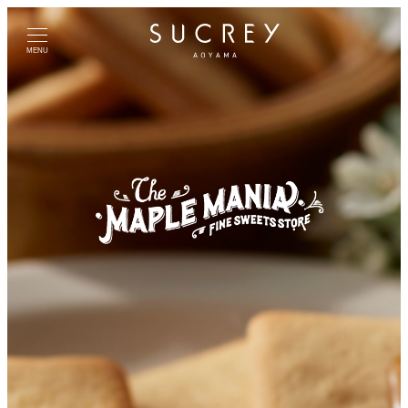
メ
イ
MENU
ン
コ
ン
テ
ン
ツ
へ
移
動